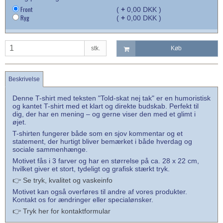
Front
(
+
0,00 DKK )
Ryg
(
+
0,00 DKK )
stk.
Køb
Beskrivelse
Denne T-shirt med teksten "Told-skat nej tak" er en humoristisk
og kantet T-shirt med et klart og direkte budskab. Perfekt til
dig, der har en mening – og gerne viser den med et glimt i
øjet.
T-shirten fungerer både som en sjov kommentar og et
statement, der hurtigt bliver bemærket i både hverdag og
sociale sammenhænge.
Motivet fås i 3 farver og har en størrelse på ca. 28 x 22 cm,
hvilket giver et stort, tydeligt og grafisk stærkt tryk.
👉 Se tryk, kvalitet og vaskeinfo
Motivet kan også overføres til andre af vores produkter.
Kontakt os for ændringer eller specialønsker.
👉 Tryk her for kontaktformular