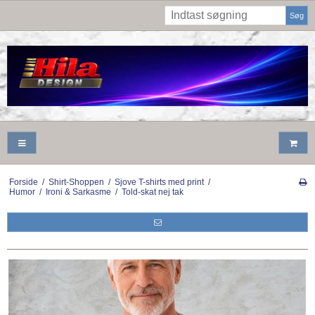
Søg
Forside
/
Shirt-Shoppen
/
Sjove T-shirts med print
/
Humor
/
Ironi & Sarkasme
/
Told-skat nej tak