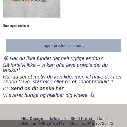
Dine egne motiver
Ingen produkter fundet.
😄 Har du ikke fundet det helt rigtige endnu?
Så fortvivl ikke – vi kan ofte lave præcis det du
ønsker!
Har du set et motiv du kan lide, men vil have det i en
anden farve, størrelse eller på et andet produkt ?
👉
Send os dit ønske her
Vi svarer hurtigt og hjælper dig videre 👍
Hila Design
Ballevej 5
8560 Kolind
Dansk
Telefonnr.
:
+45 25723472
Mobil nr.
:
+45 25723472